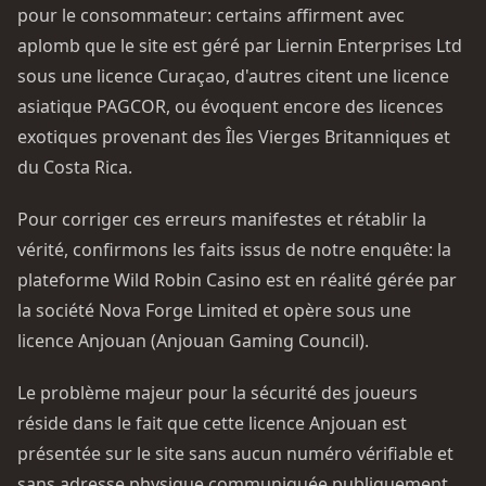
pour le consommateur: certains affirment avec
aplomb que le site est géré par Liernin Enterprises Ltd
sous une licence Curaçao, d'autres citent une licence
asiatique PAGCOR, ou évoquent encore des licences
exotiques provenant des Îles Vierges Britanniques et
du Costa Rica.
Pour corriger ces erreurs manifestes et rétablir la
vérité, confirmons les faits issus de notre enquête: la
plateforme Wild Robin Casino est en réalité gérée par
la société Nova Forge Limited et opère sous une
licence Anjouan (Anjouan Gaming Council).
Le problème majeur pour la sécurité des joueurs
réside dans le fait que cette licence Anjouan est
présentée sur le site sans aucun numéro vérifiable et
sans adresse physique communiquée publiquement.