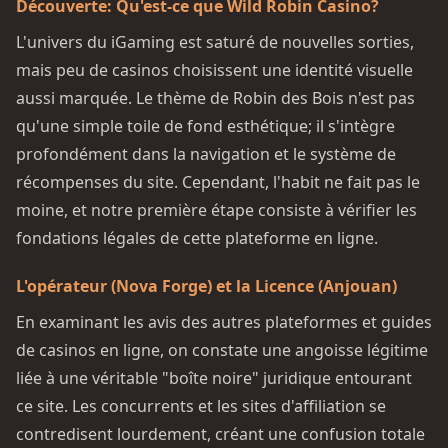
Découverte: Qu'est-ce que Wild Robin Casino?
L'univers du iGaming est saturé de nouvelles sorties,
mais peu de casinos choisissent une identité visuelle
aussi marquée. Le thème de Robin des Bois n'est pas
qu'une simple toile de fond esthétique; il s'intègre
profondément dans la navigation et le système de
récompenses du site. Cependant, l'habit ne fait pas le
moine, et notre première étape consiste à vérifier les
fondations légales de cette plateforme en ligne.
L'opérateur (Nova Forge) et la Licence (Anjouan)
En examinant les avis des autres plateformes et guides
de casinos en ligne, on constate une angoisse légitime
liée à une véritable "boîte noire" juridique entourant
ce site. Les concurrents et les sites d'affiliation se
contredisent lourdement, créant une confusion totale