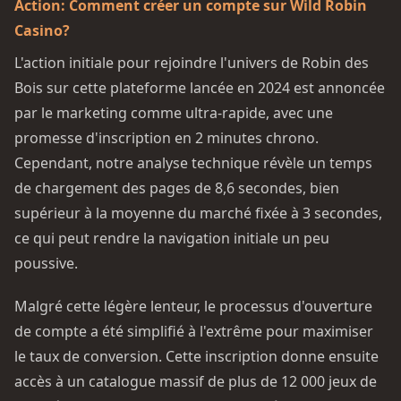
Action: Comment créer un compte sur Wild Robin
Casino?
L'action initiale pour rejoindre l'univers de Robin des
Bois sur cette plateforme lancée en 2024 est annoncée
par le marketing comme ultra-rapide, avec une
promesse d'inscription en 2 minutes chrono.
Cependant, notre analyse technique révèle un temps
de chargement des pages de 8,6 secondes, bien
supérieur à la moyenne du marché fixée à 3 secondes,
ce qui peut rendre la navigation initiale un peu
poussive.
Malgré cette légère lenteur, le processus d'ouverture
de compte a été simplifié à l'extrême pour maximiser
le taux de conversion. Cette inscription donne ensuite
accès à un catalogue massif de plus de 12 000 jeux de