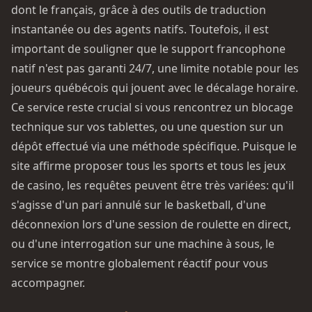
dont le français, grâce à des outils de traduction
instantanée ou des agents natifs. Toutefois, il est
important de souligner que le support francophone
natif n'est pas garanti 24/7, une limite notable pour les
joueurs québécois qui jouent avec le décalage horaire.
Ce service reste crucial si vous rencontrez un blocage
technique sur vos tablettes, ou une question sur un
dépôt effectué via une méthode spécifique. Puisque le
site affirme proposer tous les sports et tous les jeux
de casino, les requêtes peuvent être très variées: qu'il
s'agisse d'un pari annulé sur le basketball, d'une
déconnexion lors d'une session de roulette en direct,
ou d'une interrogation sur une machine à sous, le
service se montre globalement réactif pour vous
accompagner.