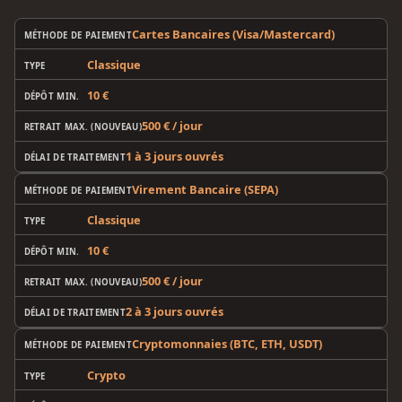
Cartes Bancaires (Visa/Mastercard)
MÉTHODE DE PAIEMENT
Classique
TYPE
10 €
DÉPÔT MIN.
500 € / jour
RETRAIT MAX. (NOUVEAU)
1 à 3 jours ouvrés
DÉLAI DE TRAITEMENT
Virement Bancaire (SEPA)
MÉTHODE DE PAIEMENT
Classique
TYPE
10 €
DÉPÔT MIN.
500 € / jour
RETRAIT MAX. (NOUVEAU)
2 à 3 jours ouvrés
DÉLAI DE TRAITEMENT
Cryptomonnaies (BTC, ETH, USDT)
MÉTHODE DE PAIEMENT
Crypto
TYPE