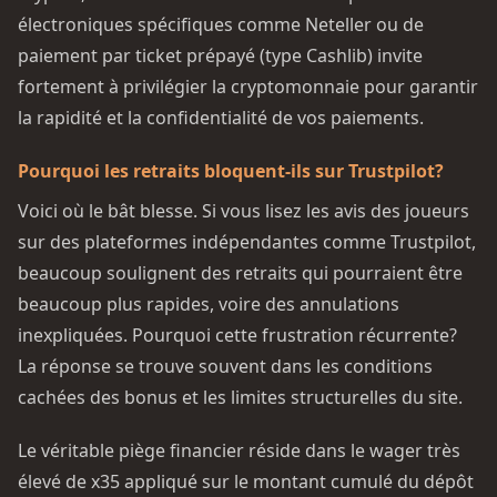
électroniques spécifiques comme Neteller ou de
paiement par ticket prépayé (type Cashlib) invite
fortement à privilégier la cryptomonnaie pour garantir
la rapidité et la confidentialité de vos paiements.
Pourquoi les retraits bloquent-ils sur Trustpilot?
Voici où le bât blesse. Si vous lisez les avis des joueurs
sur des plateformes indépendantes comme Trustpilot,
beaucoup soulignent des retraits qui pourraient être
beaucoup plus rapides, voire des annulations
inexpliquées. Pourquoi cette frustration récurrente?
La réponse se trouve souvent dans les conditions
cachées des bonus et les limites structurelles du site.
Le véritable piège financier réside dans le wager très
élevé de x35 appliqué sur le montant cumulé du dépôt