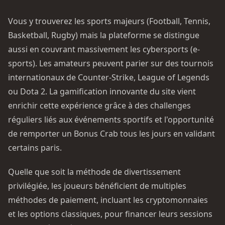
Vous y trouverez les sports majeurs (Football, Tennis,
Basketball, Rugby) mais la plateforme se distingue
aussi en couvrant massivement les cybersports (e-
sports). Les amateurs peuvent parier sur des tournois
internationaux de Counter-Strike, League of Legends
ou Dota 2. La gamification innovante du site vient
enrichir cette expérience grâce à des challenges
réguliers liés aux événements sportifs et l'opportunité
de remporter un Bonus Crab tous les jours en validant
certains paris.
Quelle que soit la méthode de divertissement
privilégiée, les joueurs bénéficient de multiples
méthodes de paiement, incluant les cryptomonnaies
et les options classiques, pour financer leurs sessions