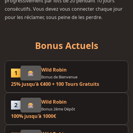
progressivement par lots de 20 pendant 10 jours
consécutifs. Vous devez vous connecter chaque jour
pour les réclamer, sous peine de les perdre.
Bonus Actuels
Wild Robin
1
🎰
Bonus de Bienvenue
25% jusqu'à €400 + 100 Tours Gratuits
Wild Robin
2
🎰
Bonus 2ème Dépôt
100% jusqu'à 1000€