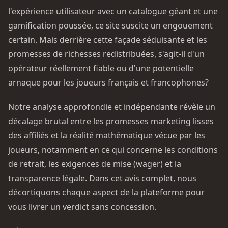
l'expérience utilisateur avec un catalogue géant et une
gamification poussée, ce site suscite un engouement
certain. Mais derrière cette façade séduisante et les
promesses de richesses redistribuées, s'agit-il d'un
opérateur réellement fiable ou d'une potentielle
arnaque pour les joueurs français et francophones?
Notre analyse approfondie et indépendante révèle un
décalage brutal entre les promesses marketing lisses
des affiliés et la réalité mathématique vécue par les
joueurs, notamment en ce qui concerne les conditions
de retrait, les exigences de mise (wager) et la
transparence légale. Dans cet avis complet, nous
décortiquons chaque aspect de la plateforme pour
vous livrer un verdict sans concession.