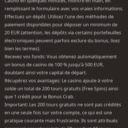
Casino en quelques minutes, montre en main, en
remplissant le formulaire avec vos vraies informations.
Effectuez un dépôt: Utilisez l'une des méthodes de
paiement disponibles pour déposer un minimum de
20 EUR (attention, les dépôts via certains portefeuilles
électroniques peuvent parfois exclure du bonus, lisez
bien les termes).
Recevez vos fonds: Vous obtenez automatiquement
un bonus de casino de 100 % jusqu'à 500 EUR,
doublant ainsi votre capital de départ.
Récupérez vos avantages: Le casino ajoute à votre
solde un total de 200 tours gratuits (Free Spins) ainsi
que 1 crédit pour le Bonus Crab.
Important: Les 200 tours gratuits ne sont pas crédités
en une seule fois sur votre compte, ce qui est une
pratique courante mais frustrante. Ils sont attribués