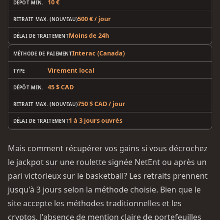
10 €
DÉPÔT MIN.
500 € / jour
RETRAIT MAX. (NOUVEAU)
Moins de 24h
DÉLAI DE TRAITEMENT
Interac (Canada)
MÉTHODE DE PAIEMENT
Virement local
TYPE
45 $ CAD
DÉPÔT MIN.
750 $ CAD / jour
RETRAIT MAX. (NOUVEAU)
1 à 3 jours ouvrés
DÉLAI DE TRAITEMENT
Mais comment récupérer vos gains si vous décrochez
le jackpot sur une roulette signée NetEnt ou après un
pari victorieux sur le basketball? Les retraits prennent
jusqu'à 3 jours selon la méthode choisie. Bien que le
site accepte les méthodes traditionnelles et les
cryptos, l'absence de mention claire de portefeuilles