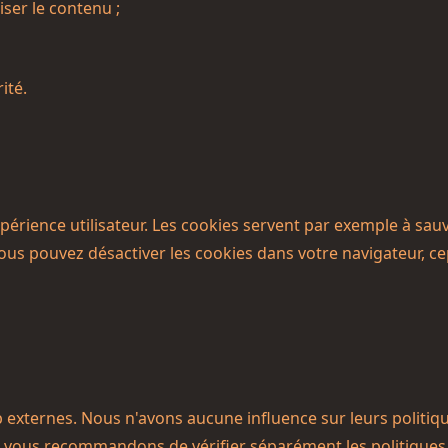
ser le contenu ;
ité.
xpérience utilisateur. Les cookies servent par exemple à sau
ous pouvez désactiver les cookies dans votre navigateur, c
b externes. Nous n'avons aucune influence sur leurs politiqu
vous recommandons de vérifier séparément les politiques d