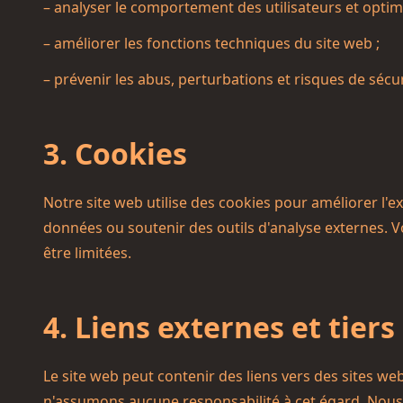
– analyser le comportement des utilisateurs et optimi
– améliorer les fonctions techniques du site web ;
– prévenir les abus, perturbations et risques de sécur
3. Cookies
Notre site web utilise des cookies pour améliorer l'e
données ou soutenir des outils d'analyse externes. V
être limitées.
4. Liens externes et tiers
Le site web peut contenir des liens vers des sites we
n'assumons aucune responsabilité à cet égard. Nous 