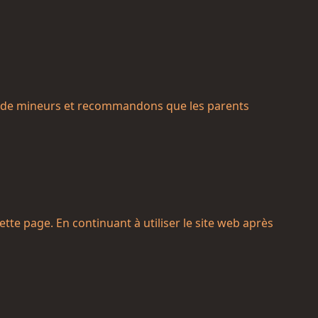
e de mineurs et recommandons que les parents
ette page. En continuant à utiliser le site web après