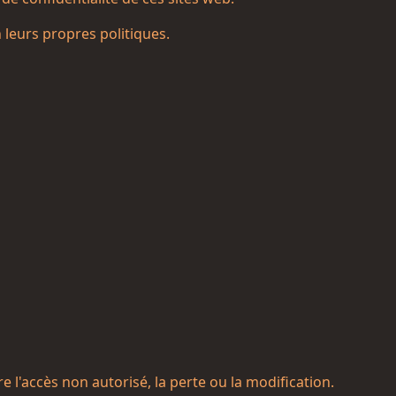
leurs propres politiques.
l'accès non autorisé, la perte ou la modification.