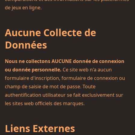
de jeux en ligne.
Aucune Collecte de
Données
Nous ne collectons AUCUNE donnée de connexion
ou donnée personnelle.
Ce site web n'a aucun
formulaire d'inscription, formulaire de connexion ou
champ de saisie de mot de passe. Toute
authentification utilisateur se fait exclusivement sur
les sites web officiels des marques.
Liens Externes