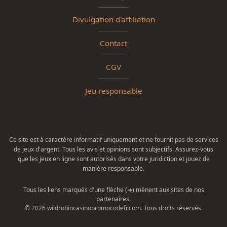
Divulgation d'affiliation
Contact
CGV
Jeu responsable
Ce site est à caractère informatif uniquement et ne fournit pas de services
de jeux d'argent. Tous les avis et opinions sont subjectifs. Assurez-vous
que les jeux en ligne sont autorisés dans votre juridiction et jouez de
manière responsable.
Tous les liens marqués d'une flèche (➜) mènent aux sites de nos
partenaires.
© 2026 wildrobincasinopromocodefr.com. Tous droits réservés.