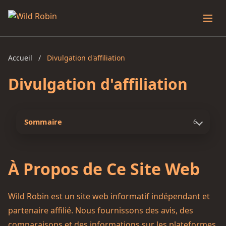
Accueil
/
Divulgation d'affiliation
Divulgation d'affiliation
Sommaire
6
À Propos de Ce Site Web
Wild Robin est un site web informatif indépendant et
partenaire affilié. Nous fournissons des avis, des
comparaisons et des informations sur les plateformes